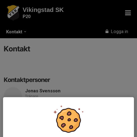
Vikingstad SK
P20
Logga in
Kontakt
Kontakt
Kontaktpersoner
Jonas Svensson
Tränare
076-807 16 59
storjonte@hotmail.com