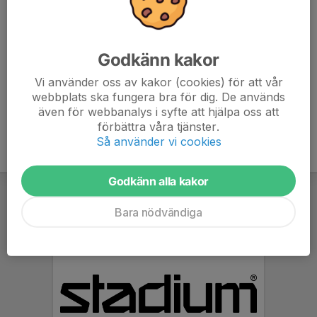
073-367 64 68
Malinis_85@hotmail.com
Marcus Ranta
Godkänn kakor
Tränare
072-226 89 31
Vi använder oss av kakor (cookies) för att vår
marcus@linkvent.com
webbplats ska fungera bra för dig. De används
även för webbanalys i syfte att hjälpa oss att
förbättra våra tjänster.
Så använder vi cookies
Godkänn alla kakor
Bara nödvändiga