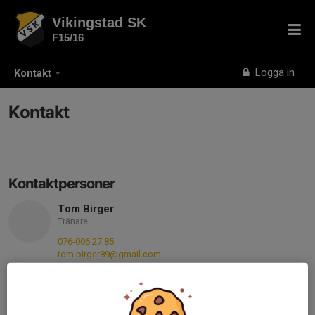
Vikingstad SK
F15/16
Logga in
Kontakt
Kontakt
Kontaktpersoner
Tom Birger
Tränare
076-006 27 85
tom.birger89@gmail.com
Malin Isaksson
Adm lagledare