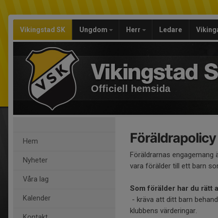
Vikingstad SK
Ungdom
Herr
Ledare
Viking
Officiell hemsida
Föräldrapolicy
Hem
Föräldrarnas engagemang är 
Nyheter
vara förälder till ett barn 
Våra lag
Som förälder har du rätt a
Kalender
- kräva att ditt barn behan
klubbens värderingar.
Kontakt