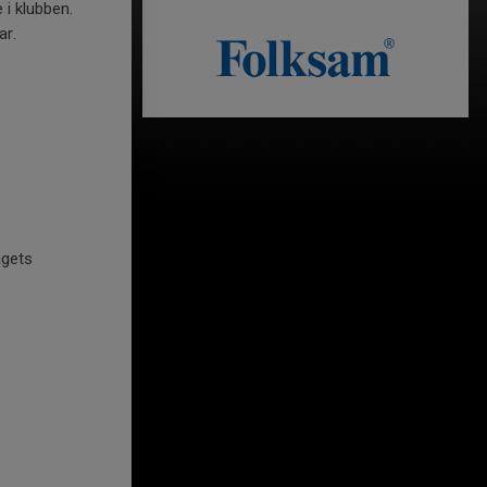
 i klubben.
ar.
agets