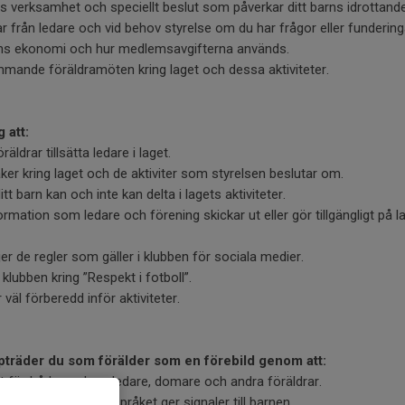
s verksamhet och speciellt beslut som påverkar ditt barns idrottande
r från ledare och vid behov styrelse om du har frågor eller fundering
ens ekonomi och hur medlemsavgifterna används.
mmande föräldramöten kring laget och dessa aktiviteter.
 att:
ldrar tillsätta ledare i laget.
saker kring laget och de aktiviter som styrelsen beslutar om.
t barn kan och inte kan delta i lagets aktiviteter.
ormation som ledare och förening skickar ut eller gör tillgängligt på l
jer de regler som gäller i klubben för sociala medier.
i klubben kring ”Respekt i fotboll”.
 väl förberedd inför aktiviteter.
pträder du som förälder som en förebild genom att:
 för både spelare, ledare, domare och andra föräldrar.
 på att även kroppsspråket ger signaler till barnen.