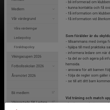
- bli informerad om klubben
- kunna kontakta och få sva
Medlem
- få information om klubb
Vår värdegrund
- få information vid återko
Våra värderingar
Som förälder är du skyldig
Ledarpolicy
- tillsammans med övriga förä
- hjälpa till med praktiska 
Föräldrapolicy
- informera ledare om när dit
Vikingacupen 2026
- ta del av och agera på inf
hemsida.
Fotbollsskolan 2026
- ansvara för att barnen föl
- följa de regler som gäller 
Årsmötet 2026
- se till att ditt barn kommer
Bli medlem
Vid träning och match up
Vikingstads SK Ledare
- berömma och visa respekt
- vårda ditt språk och tänka