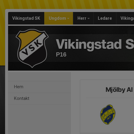
Vikingstad SK
Ungdom
Herr
Ledare
Viking
P16
Hem
Mjölby AI
Kontakt