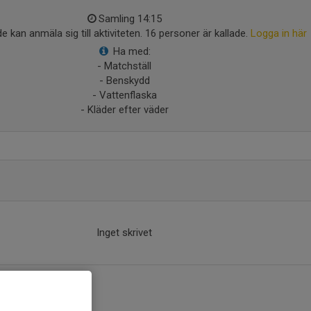
Samling 14:15
e kan anmäla sig till aktiviteten. 16 personer är kallade.
Logga in här
Ha med:
- Matchställ
- Benskydd
- Vattenflaska
- Kläder efter väder
Inget skrivet