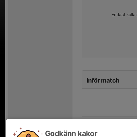
Endast kallad
Inför match
Godkänn kakor