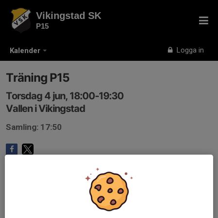
Vikingstad SK
P15
Logga in
Kalender
Träning P15
Torsdag 4 jun, 18:00-19:30
Vallen i Vikingstad
Samling: 17:50