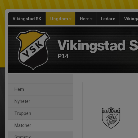
Vikingstad SK
Ungdom
Herr
Ledare
Viking
P14
Hem
Nyheter
Truppen
Matcher
Statistik