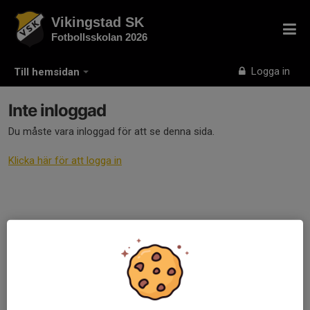
Vikingstad SK
Fotbollsskolan 2026
Logga in
Till hemsidan
Inte inloggad
Du måste vara inloggad för att se denna sida.
Klicka här för att logga in